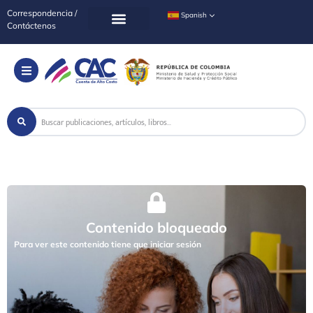
Correspondencia /
Spanish
Contáctenos
Contenido bloqueado
Para ver este contenido tiene que iniciar sesión