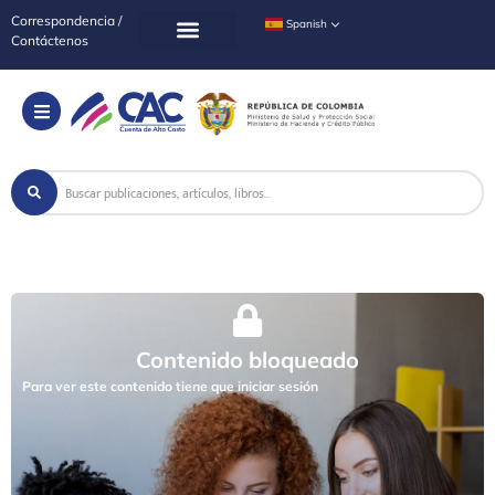
Correspondencia /
Spanish
Contáctenos
Contenido bloqueado
Para ver este contenido tiene que iniciar sesión