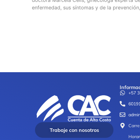
doctora Marcela Celis, ginecóloga experta d
enfermedad, sus síntomas y de la prevención,
Informac
+57 
60191
admin
Carre
Trabaje con nosotros
Horar